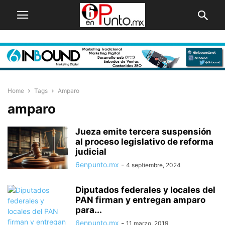
Home
Tags
Amparo
amparo
Jueza emite tercera suspensión
al proceso legislativo de reforma
judicial
6enpunto.mx
-
4 septiembre, 2024
Diputados federales y locales del
PAN firman y entregan amparo
para...
6enpunto.mx
-
11 marzo, 2019