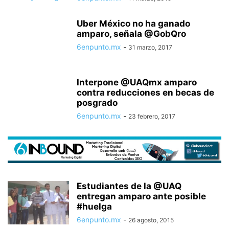
Uber México no ha ganado
amparo, señala @GobQro
6enpunto.mx
-
31 marzo, 2017
Interpone @UAQmx amparo
contra reducciones en becas de
posgrado
6enpunto.mx
-
23 febrero, 2017
Estudiantes de la @UAQ
entregan amparo ante posible
#huelga
6enpunto.mx
-
26 agosto, 2015