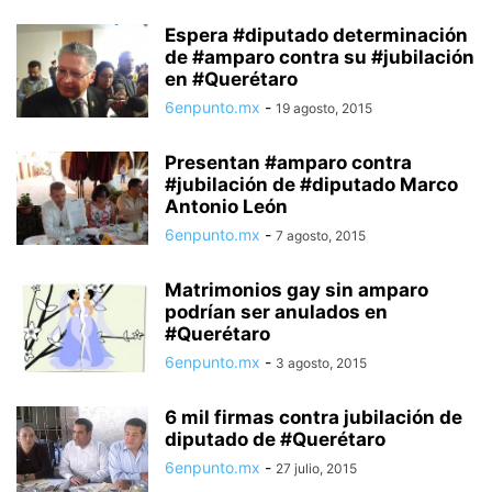
Espera #diputado determinación
de #amparo contra su #jubilación
en #Querétaro
6enpunto.mx
-
19 agosto, 2015
Presentan #amparo contra
#jubilación de #diputado Marco
Antonio León
6enpunto.mx
-
7 agosto, 2015
Matrimonios gay sin amparo
podrían ser anulados en
#Querétaro
6enpunto.mx
-
3 agosto, 2015
6 mil firmas contra jubilación de
diputado de #Querétaro
6enpunto.mx
-
27 julio, 2015