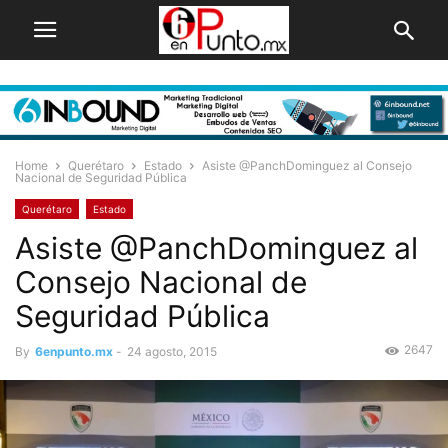
Home
Querétaro
Estado
Asiste @PanchDominguez al Consejo
Nacional de Seguridad Pública
Querétaro
Estado
Asiste @PanchDominguez al
Consejo Nacional de
Seguridad Pública
2647
By
6enpunto.mx
-
24 agosto, 2015