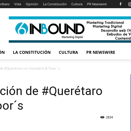
rétaro
Vida
Opinión
La Constitución
Cultura
PR Newswire
ÓN
LA CONSTITUCIÓN
CULTURA
PR NEWSWIRE
n de #Querétaro en Standard & Poor´s
cación de #Querétaro
oor´s
2834