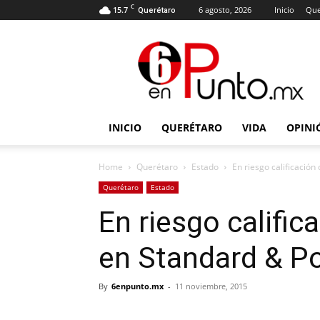
C
15.7
6 agosto, 2026
Inicio
Que
Querétaro
6
en
punto
INICIO
QUERÉTARO
VIDA
OPINI
Home
Querétaro
Estado
En riesgo calificació
Querétaro
Estado
En riesgo califi
en Standard & P
By
6enpunto.mx
-
11 noviembre, 2015