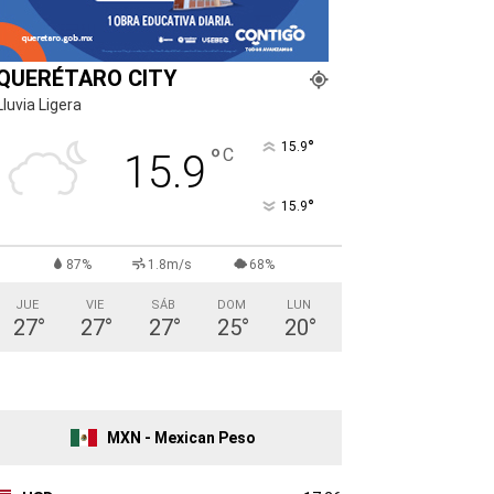
QUERÉTARO CITY
Lluvia Ligera
°
15.9
°
C
15.9
°
15.9
87%
1.8m/s
68%
JUE
VIE
SÁB
DOM
LUN
27
°
27
°
27
°
25
°
20
°
MXN - Mexican Peso