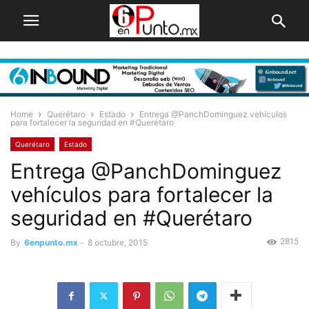
Home
Querétaro
Estado
Entrega @PanchDominguez vehículos
para fortalecer la seguridad en #Querétaro
Querétaro
Estado
Entrega @PanchDominguez
vehículos para fortalecer la
seguridad en #Querétaro
2815
By
6enpunto.mx
-
8 octubre, 2015