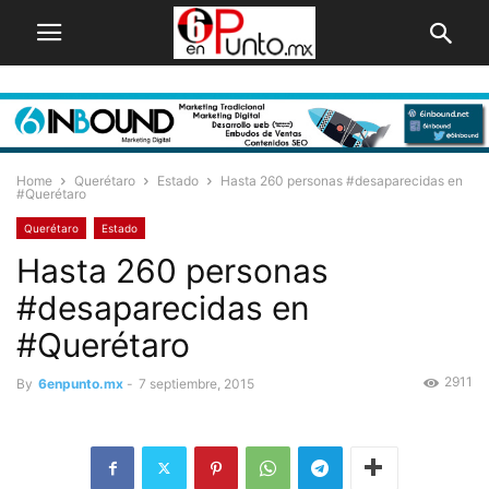
Home
Querétaro
Estado
Hasta 260 personas #desaparecidas en
#Querétaro
Querétaro
Estado
Hasta 260 personas
#desaparecidas en
#Querétaro
2911
By
6enpunto.mx
-
7 septiembre, 2015