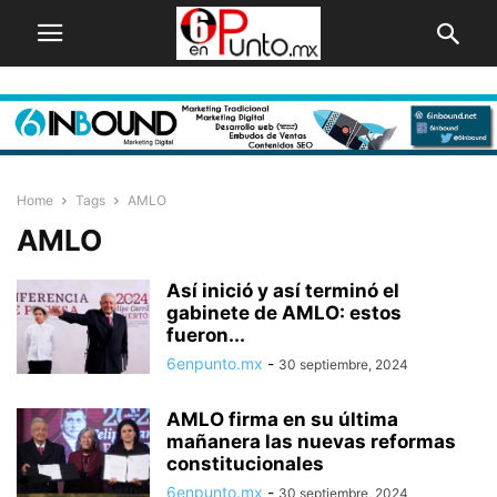
Home
Tags
AMLO
AMLO
Así inició y así terminó el
gabinete de AMLO: estos
fueron...
6enpunto.mx
-
30 septiembre, 2024
AMLO firma en su última
mañanera las nuevas reformas
constitucionales
6enpunto.mx
-
30 septiembre, 2024