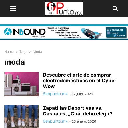
Home
Tags
Moda
moda
Descubre el arte de comprar
electrodomésticos en el Cyber
Wow
6enpunto.mx
-
12 julio, 2026
Zapatillas Deportivas vs.
Casuales, ¿Cuál debo elegir?
6enpunto.mx
-
23 enero, 2026