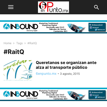
Home
Tags
#RaitQ
#RaitQ
Queretanos se organizan ante
alza al transporte público
6enpunto.mx
-
3 agosto, 2015