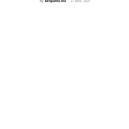
By
6enpunto.mx
-
27 abril, 2025