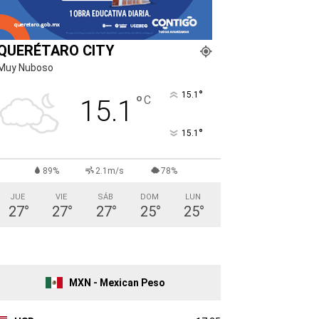
QUERÉTARO CITY
Muy Nuboso
°
15.1
°
C
15.1
°
15.1
89%
2.1m/s
78%
JUE
VIE
SÁB
DOM
LUN
27
°
27
°
27
°
25
°
25
°
MXN - Mexican Peso