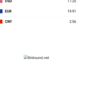
USD
17.25
EUR
19.91
CNY
2.56