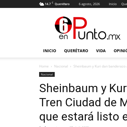
C
14.7
6 agosto, 2026
Inicio
Que
Querétaro
6
en
punto
INICIO
QUERÉTARO
VIDA
OPINI
Home
Nacional
Sheinbaum y Kuri dan banderazo a
Nacional
Sheinbaum y Kur
Tren Ciudad de 
que estará listo