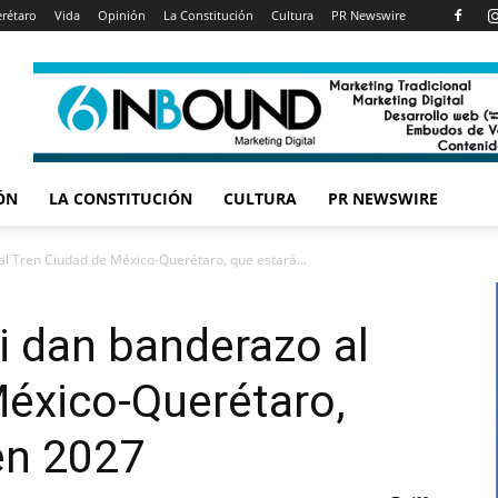
rétaro
Vida
Opinión
La Constitución
Cultura
PR Newswire
ÓN
LA CONSTITUCIÓN
CULTURA
PR NEWSWIRE
l Tren Ciudad de México-Querétaro, que estará...
i dan banderazo al
México-Querétaro,
 en 2027