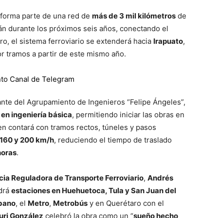
n forma parte de una red de
más de 3 mil kilómetros
de
án durante los próximos seis años, conectando el
o, el sistema ferroviario se extenderá hacia
Irapuato
,
r tramos a partir de este mismo año.
nte del Agrupamiento de Ingenieros “Felipe Ángeles”,
en ingeniería básica
, permitiendo iniciar las obras en
tren contará con tramos rectos, túneles y pasos
160 y 200 km/h
, reduciendo el tiempo de traslado
horas
.
ia Reguladora de Transporte Ferroviario
,
Andrés
ndrá
estaciones en Huehuetoca, Tula y San Juan del
bano
, el
Metro
,
Metrobús
y en Querétaro con el
uri González
celebró la obra como un “
sueño hecho