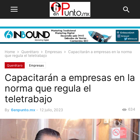
Home
Querétaro
Empresas
Capacitarán a empresas en la norma
que regula el teletrabajo
Querétaro
Empresas
Capacitarán a empresas en la
norma que regula el
teletrabajo
634
By
6enpunto.mx
-
12 julio, 2023