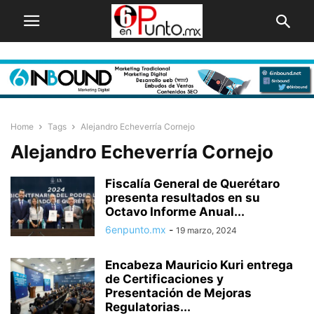
Home
Tags
Alejandro Echeverría Cornejo
Alejandro Echeverría Cornejo
Fiscalía General de Querétaro
presenta resultados en su
Octavo Informe Anual...
6enpunto.mx
-
19 marzo, 2024
Encabeza Mauricio Kuri entrega
de Certificaciones y
Presentación de Mejoras
Regulatorias...