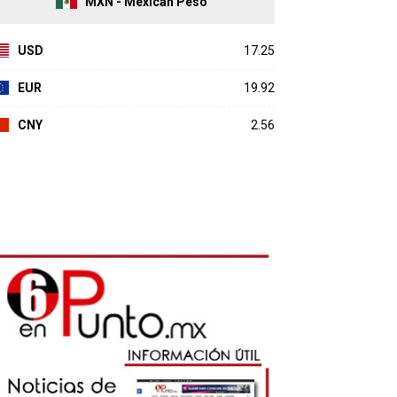
MXN - Mexican Peso
USD
17.25
EUR
19.92
CNY
2.56