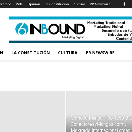
rétaro
Vida
Opinión
La Constitución
Cultura
PR Newswire
ÓN
LA CONSTITUCIÓN
CULTURA
PR NEWSWIRE
Cómo la Manga Tipo Tubo Bla
ConectoresyMangas.com y
Mextrade Internacional crean