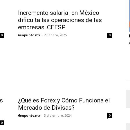
Incremento salarial en México
dificulta las operaciones de las
empresas: CEESP
6enpunto.mx
-
28 enero, 2025
0
0
as
¿Qué es Forex y Cómo Funciona el
Mercado de Divisas?
6enpunto.mx
-
3 diciembre, 2024
0
0