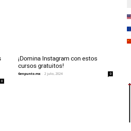
s
¡Domina Instagram con estos
cursos gratuitos!
6enpunto.mx
-
2 julio, 2024
0
0