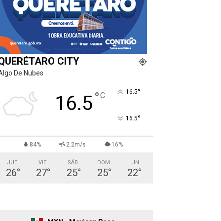
QUERÉTARO CITY
Algo De Nubes
°
16.5
°
C
16.5
°
16.5
84%
2.2m/s
16%
JUE
VIE
SÁB
DOM
LUN
26
°
27
°
25
°
25
°
22
°