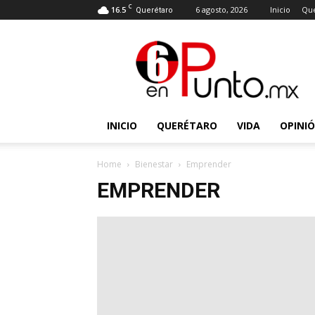
C
16.5
6 agosto, 2026
Inicio
Que
Querétaro
6
en
punto
INICIO
QUERÉTARO
VIDA
OPINI
Home
Bienestar
Emprender
EMPRENDER