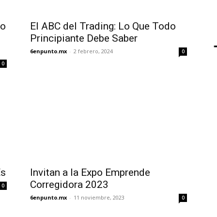
to
El ABC del Trading: Lo Que Todo
Principiante Debe Saber
6enpunto.mx
-
2 febrero, 2024
0
0
Es
Invitan a la Expo Emprende
Corregidora 2023
0
6enpunto.mx
-
11 noviembre, 2023
0