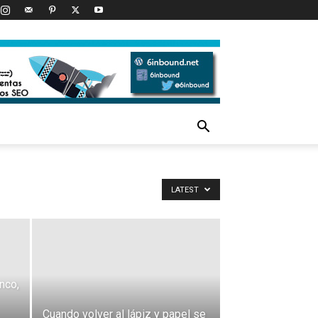
LATEST
nco,
Cuando volver al lápiz y papel se