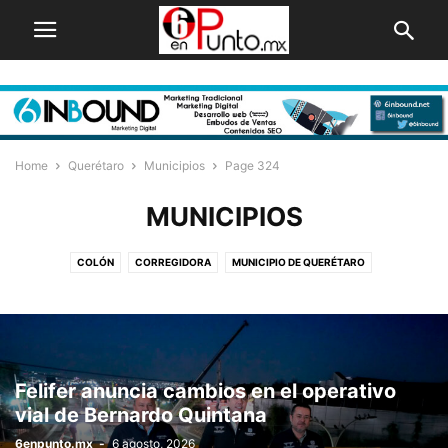
Home
Querétaro
Municipios
Page 324
MUNICIPIOS
COLÓN
CORREGIDORA
MUNICIPIO DE QUERÉTARO
SAN JUAN DEL RÍO
Felifer anuncia cambios en el operativo
vial de Bernardo Quintana
6enpunto.mx
-
6 agosto, 2026