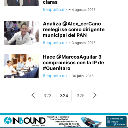
claras
6enpunto.mx
-
4 agosto, 2015
Analiza @Alex_cerCano
reelegirse como dirigente
municipal del PAN
6enpunto.mx
-
3 agosto, 2015
Hace @MarcosAguilar 3
compromisos con la IP de
#Querétaro
6enpunto.mx
-
30 julio, 2015
323
324
325